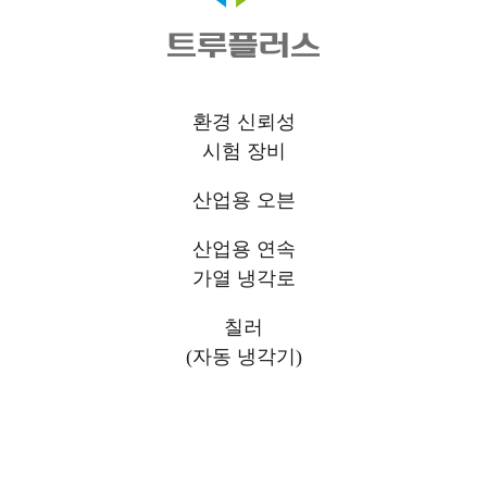
환경 신뢰성
시험 장비
산업용 오븐
산업용 연속
가열 냉각로
칠러
(자동 냉각기)