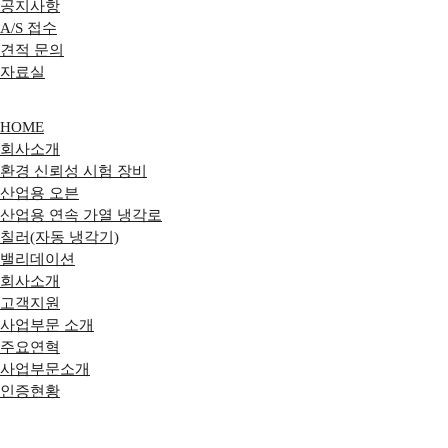
공지사항
A/S 접수
견적 문의
자료실
HOME
회사소개
환경 신뢰성 시험 장비
산업용 오븐
산업용 연속 가열 냉각로
칠러(자동 냉각기)
밸리데이션
회사소개
고객지원
사업부문 소개
주요연혁
사업부문소개
인증현황